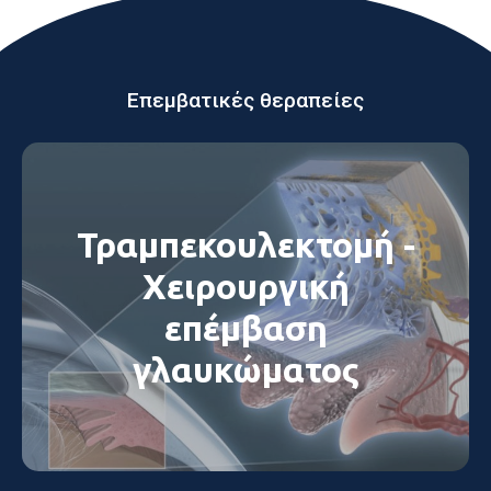
Επεμβατικές θεραπείες
Τραμπεκουλεκτομή -
Χειρουργική
επέμβαση
γλαυκώματος