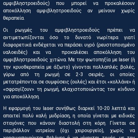
αμφιβληστροειδούς) που μπορεί να προκαλέσουν
αποκόλληση αμφιβληστροειδούς αν μείνουν χωρίς
θεραπεία.
Οι ρωγμές του αμφιβληστροειδούς πρέπει να
αντιμετωπίζονται όσο το δυνατό νωρίτερα γιατί
διαφορετικά ενδέχεται να περάσει υγρό (ρευστοποιημένο
υαλοειδές) και να προκαλέσει αποκόλληση του
αμφιβληστροειδούς χιτώνα. Με την φωτοπηξία με laser (ή
την κρυοθεραπεία με άζωτο) γίνονται πολλαπλές βολές,
γύρω από τη ρωγμή σε 2-3 σειρές, οι οποίες
μετατρέπονται σε συμφύσεις (ουλές) και έτσι «κολλάνε» ή
«σφραγίζουν» τη ρωγμή, ελαχιστοποιώντας τον κίνδυνο
για αποκόλληση.
Η εφαρμογή του laser συνήθως διαρκεί 10-20 λεπτά και
απαιτεί πολύ καλή μυδρίαση, η οποία γίνεται με ειδικές
σταγόνες που κάνουν διαστολή στη κόρη. Γίνεται σε
περιβάλλον ιατρείου (όχι χειρουργείο), χωρίς να
χρησιμοποιούνται βελόνες ή να γίνονται τομές, με τον