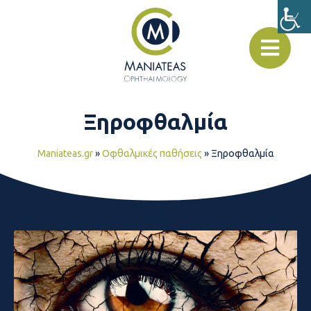
Ξηροφθαλμία
Maniateas.gr
»
Οφθαλμικές παθήσεις
»
Ξηροφθαλμία