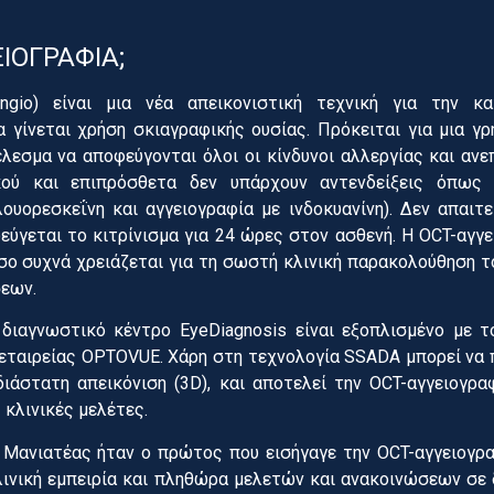
ΕΙΟΓΡΑΦΙΑ;
angio) είναι μια νέα απεικονιστική τεχνική για την 
γίνεται χρήση σκιαγραφικής ουσίας. Πρόκειται για μια γρή
λεσμα να αποφεύγονται όλοι οι κίνδυνοι αλλεργίας και αν
κού και επιπρόσθετα δεν υπάρχουν αντενδείξεις όπως 
ουορεσκεΐνη και αγγειογραφία με ινδοκυανίνη). Δεν απαιτε
ύγεται το κιτρίνισμα για 24 ώρες στον ασθενή. Η OCT-αγγε
σο συχνά χρειάζεται για τη σωστή κλινική παρακολούθηση τ
εων.
διαγνωστικό κέντρο EyeDiagnosis είναι εξοπλισμένο με τ
 εταιρείας OPTOVUE. Χάρη στη τεχνολογία SSADA μπορεί να 
ιάστατη απεικόνιση (3D), και αποτελεί την OCT-αγγειογραφ
κλινικές μελέτες.
ανιατέας ήταν ο πρώτος που εισήγαγε την OCT-αγγειογρα
λινική εμπειρία και πληθώρα μελετών και ανακοινώσεων σε 