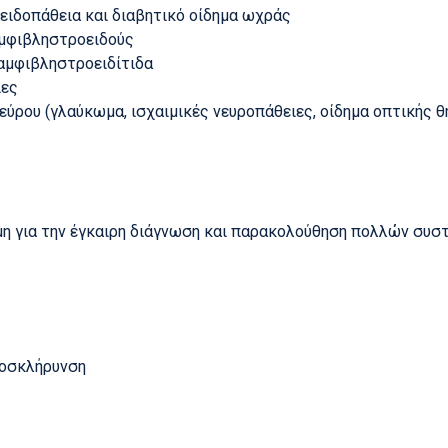
ειδοπάθεια και διαβητικό οίδημα ωχράς
μφιβληστροειδούς
αμφιβληστροειδίτιδα
ίες
εύρου (γλαύκωμα, ισχαιμικές νευροπάθειες, οίδημα οπτικής θ
σιμη για την έγκαιρη διάγνωση και παρακολούθηση πολλών συ
ς
οσκλήρυνση