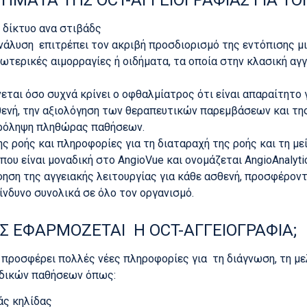
ό δίκτυο ανα στιβάδς
νάλυση επιτρέπει τον ακριβή προσδιορισμό της εντόπισης μ
ωτερικές αιμορραγίες ή οιδήματα, τα οποία στην κλασική αγ
ται όσο συχνά κρίνει ο οφθαλμίατρος ότι είναι απαραίτητο 
νή, την αξιολόγηση των θεραπευτικών παρεμβάσεων και της 
πρόληψη πληθώρας παθήσεων.
ης ροής και πληροφορίες για τη διαταραχή της ροής και τη 
 που είναι μοναδική στο AngioVue και ονομάζεται AngioAnalyti
ηση της αγγειακής λειτουργίας για κάθε ασθενή, προσφέρον
ίνδυνο συνολικά σε όλο τον οργανισμό.
ΙΣ ΕΦΑΡΜΟΖΕΤΑΙ Η OCT-ΑΓΓΕΙΟΓΡΑΦΙΑ;
 προσφέρει πολλές νέες πληροφορίες για τη διάγνωση, τη μ
δικών παθήσεων όπως:
άς κηλίδας