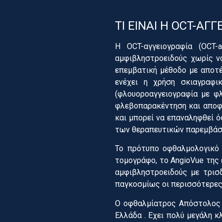
ΤΙ ΕΙΝΑΙ Η OCT-ΑΓΓ
Η OCT-αγγειογραφία (OCT-
αμφιβληστροειδούς χωρίς να 
επεμβατική μέθοδο με αποτέ
ενέχει η χρήση σκιαγραφι
(φλουοροαγγειογραφία με φλ
φλεβοπαρακέντηση και αποφε
και μπορεί να επαναληφθεί ό
των θεραπευτικών παρεμβάσ
Το πρότυπο οφθαλμολογικό 
τομογράφο, το AngioVue της
αμφιβληστροειδούς με τρισδ
παγκοσμίως οι περισσότερες 
Ο οφθαλμίατρος Απόστολος Μ
Ελλάδα . Εχει πολύ μεγάλη κ