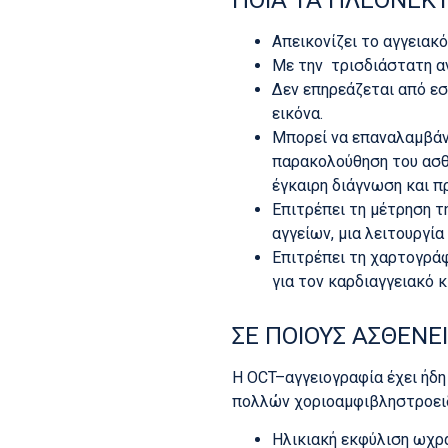
Απεικονίζει το αγγειακ
Με την
τρισδιάστατη α
Δεν επηρεάζεται από εσ
εικόνα.
Μπορεί να επαναλαμβάνε
παρακολούθηση του ασθε
έγκαιρη διάγνωση και 
Επιτρέπει τη μέτρηση τ
αγγείων, μια λειτουργία
Επιτρέπει τη χαρτογράφ
για τον καρδιαγγειακό κ
ΣΕ ΠΟΙΟΥΣ ΑΣΘΕΝΕ
Η OCT–αγγειογραφία έχει ήδη
πολλών χοριοαμφιβληστροει
Ηλικιακή εκφύλιση ωχρ