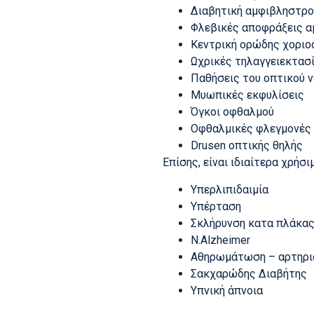
Διαβητική αμφιβληστρο
Φλεβικές αποφράξεις α
Κεντρική ορώδης χοριο
Ωχρικές τηλαγγειεκτασ
Παθήσεις του οπτικού ν
Μυωπικές εκφυλίσεις
Όγκοι οφθαλμού
Οφθαλμικές φλεγμονές
Drusen οπτικής θηλής
Επίσης, είναι ιδιαίτερα χρή
Υπερλιπιδαιμία
Υπέρταση
Σκλήρυνση κατα πλάκα
Ν.Alzheimer
Αθηρωμάτωση – αρτηρι
Σακχαρώδης Διαβήτης
Υπνική άπνοια