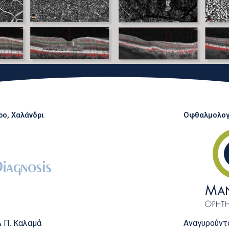
ο, Χαλάνδρι
Οφθαλμολογι
Αναγυρούντο
& Π. Καλαμά