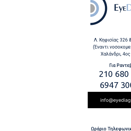
Λ. Κηφισίας 326 
(Έναντι νοσοκομεί
Χαλάνδρι, 4ο
Για Ραντε
210 680
6947 30
info@eyediag
Ωράριο Τηλεφωνι