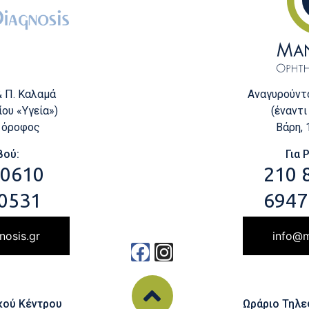
Αναγυρούντο
& Π. Καλαμά
(έναντι
ου «Υγεία»)
Βάρη,
ς όροφος
Για 
βού:
210 
 0610
6947
0531
info@m
nosis.gr
Ωράριο Τηλ
κού Κέντρου