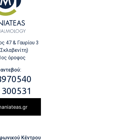
ς 47 & Γαυρίου 3
 Σκλαβενίτη)
 1ος όροφος
Ραντεβού:
8970540
 300531
aniateas.gr
εφωνικού Κέντρου