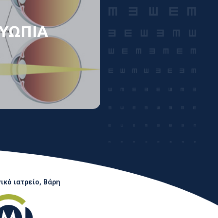
ΥΩΠΙΑ
κό ιατρείο, Βάρη