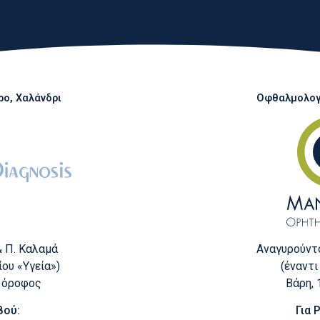
ο, Χαλάνδρι
Οφθαλμολογι
Αναγυρούντο
& Π. Καλαμά
(έναντι
ου «Υγεία»)
Βάρη,
ς όροφος
Για 
βού: