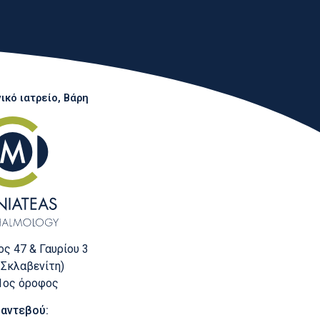
κό ιατρείο, Βάρη
ς 47 & Γαυρίου 3
 Σκλαβενίτη)
 1ος όροφος
Ραντεβού: