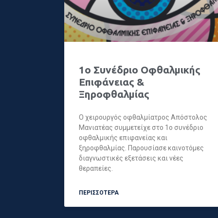
1ο Συνέδριο Οφθαλμικής
Επιφάνειας &
Ξηροφθαλμίας
Ο χειρουργός οφθαλμίατρος Απόστολος
Μανιατέας συμμετείχε στο 1ο συνέδριο
οφθαλμικής επιφανείας και
ξηροφθαλμίας. Παρουσίασε καινοτόμες
διαγνωστικές εξετάσεις και νέες
θεραπείες.
ΠΕΡΙΣΣΟΤΕΡΑ