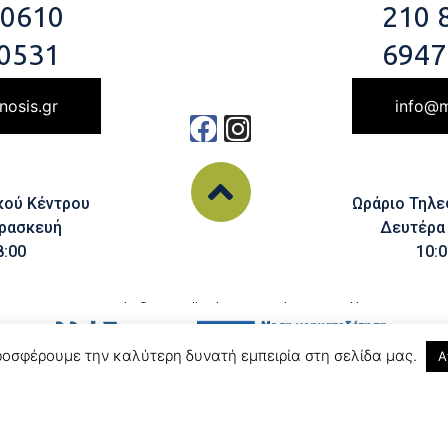
210 
 0610
6947
0531
info@m
nosis.gr
Ωράριο Τηλ
κού Κέντρου
Δευτέρα
ρασκευή
10:0
8:00
Copyright ©
2020
All rights reserved – powered by
ροσφέρουμε την καλύτερη δυνατή εμπειρία στη σελίδα μας.
Α