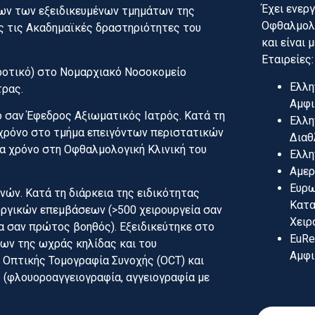
Έχει ενερ
όλων των εξειδικευμένων τμημάτων της
Οφθαλμολο
ς τις Ακαδημαϊκές δραστηριότητες του
και είναι
Εταιρείες:
γροτικό) στο Νομαρχιακό Νοσοκομείο
Ελλη
τρας.
Αμφι
 σαν Έφεδρος Αξιωματικός Ιατρός. Κατά τη
Ελλη
α χρόνο στο τμήμα επειγόντων περιστατικών
Διαθ
α χρόνο στη Οφθαλμολογική Κλινική του
Ελλη
Αμερ
Ευρω
νών. Κατά τη διάρκεια της ειδικότητας
Κατα
υργικών επεμβάσεων (>500 χειρουργεία σαν
Χειρ
α σαν πρώτος βοηθός). Εξειδικεύτηκε στο
EuRe
ων της ωχράς κηλίδας και του
Αμφι
ν Οπτικής Τομογραφία Συνοχής (OCT) και
 (φλουοροαγγειογραφία, αγγειογραφία με