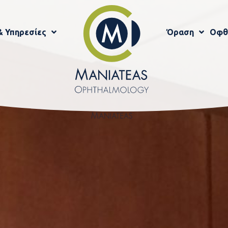
& Υπηρεσίες
Όραση
Οφθ