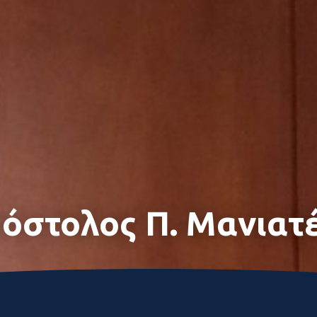
όστολος Π. Μανιατ