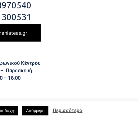
8970540
 300531
aniateas.gr
εφωνικού Κέντρου
 – Παρασκευή
0 – 18:00
Περισσότερα
ποδοχή
Απόρριψη