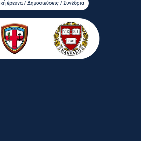
κή έρευνα / Δημοσιεύσεις / Συνέδρια