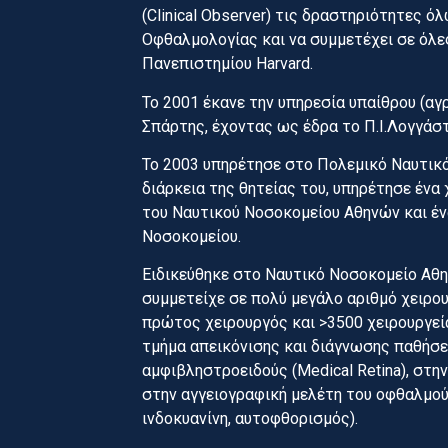
(Clinical Observer) τις δραστηριότητες 
Οφθαλμολογίας και να συμμετέχει σε όλε
Πανεπιστημίου Harvard.
Το 2001 έκανε την υπηρεσία υπαίθρου (α
Σπάρτης, έχοντας ως έδρα το Π.Ι.Λογγάσ
Το 2003 υπηρέτησε στο Πολεμικό Ναυτικό
διάρκεια της θητείας του, υπηρέτησε έν
του Ναυτικού Νοσοκομείου Αθηνών και έν
Νοσοκομείου.
Ειδικεύθηκε στο Ναυτικό Νοσοκομείο Αθη
συμμετείχε σε πολύ μεγάλο αριθμό χειρο
πρώτος χειρουργός και >3500 χειρουργεί
τμήμα απεικόνισης και διάγνωσης παθήσε
αμφιβληστροειδούς (Medical Retina), στη
στην αγγειογραφική μελέτη του οφθαλμού
ινδοκυανίνη, αυτοφθορισμός).