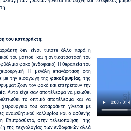
αλλαγή των γυαλιών γίνεται πιο συχνή και το όφελος μικρότ
τη.
ση του καταρράκτη;
αρράκτη δεν είναι τίποτε άλλο παρά η
κού του ματιού και η αντικατάστασή του
φθάλμιο φακό (ενδοφακό). Η θεραπεία του
χειρουργική. Η μεγάλη επανάσταση στη
ε με την εισαγωγή της
φακοθρυψίας
, της
θρυμματίζουν τον φακό και επιτρέπουν την
ές
. Αυτό είχε σαν αποτέλεσμα να μειωθεί
βελτιωθεί το οπτικό αποτέλεσμα και να
 χειρουργείο του καταρράκτη γίνεται με
ες αναισθητικού κολλυρίου και ο ασθενής
ση. Επιπρόσθετα, στην τελειοποίηση της
λιξη της τεχνολογίας των ενδοφακών αλλά