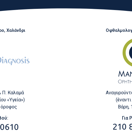
ο, Χαλάνδρι
Οφθαλμολογι
Αναγυρούντο
& Π. Καλαμά
(έναντι
ου «Υγεία»)
Βάρη,
ς όροφος
Για 
βού:
210 
 0610