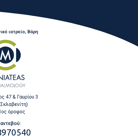
κό ιατρείο, Βάρη
ς 47 & Γαυρίου 3
 Σκλαβενίτη)
 1ος όροφος
Ραντεβού:
8970540