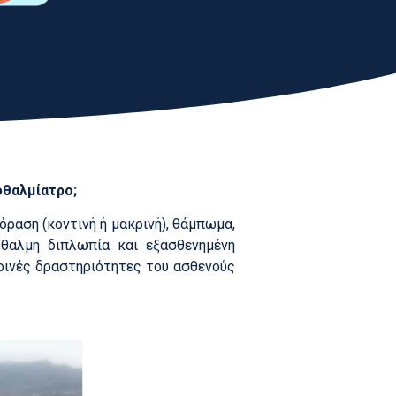
φθαλμίατρο;
ραση (κοντινή ή μακρινή), θάμπωμα,
φθαλμη διπλωπία και εξασθενημένη
ρινές δραστηριότητες του ασθενούς