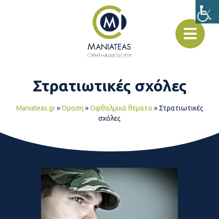
Στρατιωτικές σχόλες
Maniateas.gr
»
Όραση
»
Οφθαλμικά θέματα
»
Στρατιωτικές
σχόλες