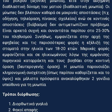
του βολβού (αξονική μυωπία), είτε στην αυξημένη
διαθλαστική δύναμη του ματιού (διαθλαστική μυωπία). Οι
μύωπες δεν βλέπουν καθαρά σε μακρινές αποστάσεις (π.χ.
οδήγηση, τηλεόραση, πίνακας σχολείου) ενώ σε κοντινές
αποστάσεις (διάβασμα) δεν αντιμετωπίζουν πρόβλημα.
Είναι αρκετά συχνή και συναντάται περίπου στο 25-30%
του πληθυσμού. Συνήθως, εμφανίζεται στην αρχή της
εφηβείας και τις περισσότερες φορές η εξέλιξή της
σταματά στην ηλικία των 18-20 ετών. Μερικές φορές
εμφανίζεται και σε ηλικιωμένους λόγω της εμφάνισης
πυρηνικού καταρράκτη και τους βοηθάει στην κοντινή
όραση (δευτερογενής όραση). Η μυωπία παρουσιάζει
κληρονομική συσχέτιση (όπως περίπου καθορίζεται και το
ύψος) και μάλιστα πρόσφατα ανακαλύφθηκαν 2 γονίδια
υπεύθυνα για τη μυωπία.
Τρόποι διόρθωσης:
Διορθωτικά γυαλιά
Φακοί επαφής