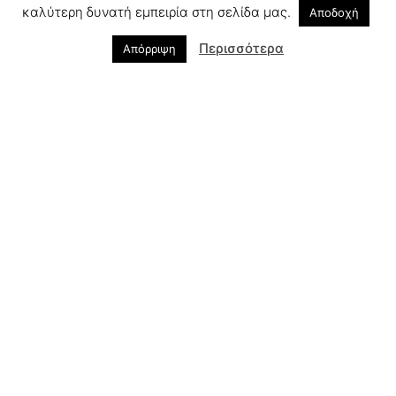
καλύτερη δυνατή εμπειρία στη σελίδα μας.
Αποδοχή
Περισσότερα
Απόρριψη
Στο Πρότυπο Οφθαλμολογικό Διαγνωστικό Κέντρο
EyeDiagnosis λειτουργεί
εξειδικευμένο τμήμα για την
ξηροφθαλμία
, όπου μπορείτε να ενημερωθείτε για όλες
τις νέες εξελίξεις στον τομέα αυτό.
PREVIOUS
NEXT