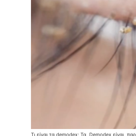
Τι είναι τα demodex; Τα Demodex είναι παρ