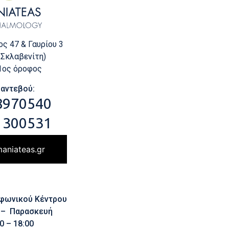
ς 47 & Γαυρίου 3
 Σκλαβενίτη)
 1ος όροφος
Ραντεβού:
8970540
 300531
aniateas.gr
εφωνικού Κέντρου
 – Παρασκευή
0 – 18:00