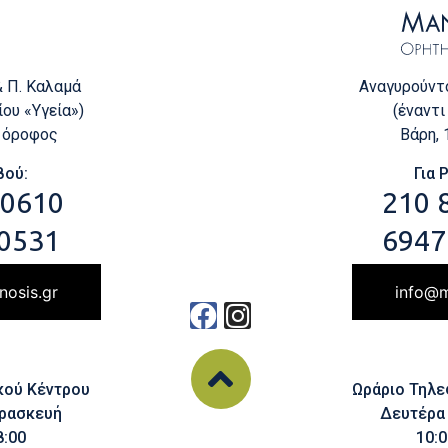
Αναγυρούντο
& Π. Καλαμά
(έναντι
ου «Υγεία»)
Βάρη,
ς όροφος
Για 
βού:
210 
 0610
6947
0531
info@m
nosis.gr
Ωράριο Τηλ
κού Κέντρου
Δευτέρα
ρασκευή
10:0
8:00