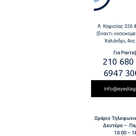
Λ. Κηφισίας 326 
(Έναντι νοσοκομεί
Χαλάνδρι, 4ο
Για Ραντε
210 680
6947 30
info@eyediag
Ωράριο Τηλεφωνι
Δευτέρα – Πα
10:00 – 1