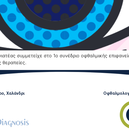
ατέας συμμετείχε στο 1ο συνέδριο οφθαλμικής επιφανεί
ς θεραπείες.
ο, Χαλάνδρι
Οφθαλμολογι