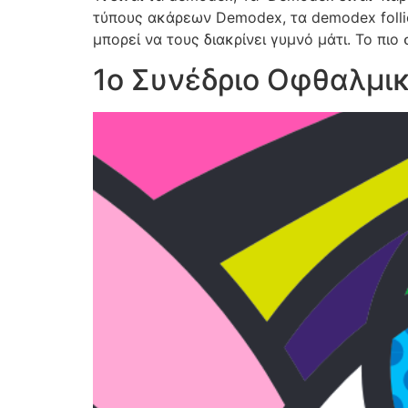
τύπους ακάρεων Demodex, τα demodex follicu
μπορεί να τους διακρίνει γυμνό μάτι. Το πι
1ο Συνέδριο Οφθαλμι