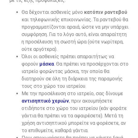
με τις εξής προφυλάξεις:
Θα δέχονται ασθενείς μόνο
κατόπιν ραντεβού
και τηλεφωνικής επικοινωνίας. Τα ραντεβού θα
προγραμματίζονται αραιά, ώστε να μην υπάρχει
συμφόρηση. Για το λόγο αυτό, είναι απαραίτητη
η προσέλευση τη σωστή ώρα (ούτε νωρίτερα,
ούτε αργότερα).
Όλοι οι ασθενείς πρέπει απαραιτήτως να
φορούν
μάσκα
. Θα πρέπει να προσέρχονται στο
ιατρείο φορώντας μάσκα, την οποία θα
διατηρούν σε όλη τη διάρκεια της παραμονής
τους στο χώρο του ιατρείου.
Με την προσέλευση στο ιατρείο, σας δίνουμε
αντισηπτικό χεριών
, πριν ακουμπήσετε
οτιδήποτε στο χώρο του ιατρείου (εάν φοράτε
γάντια θα πρέπει να τα αφαιρέσετε). Μετά τη
χρήση αντισηπτικού μπορείτε να φορέσετε, αν
το επιθυμείτε, καθαρά γάντια.
Πριν αποχωρήσετε θα πρέπει να κάνετε ξανά